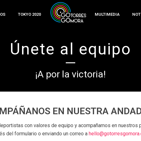
OS
TOKYO 2020
MULTIMEDIA
NOT
Únete al equipo
¡A por la victoria!
MPÁÑANOS EN NUESTRA ANDA
eportistas con valores de equipo y acompañarnos en nuestros p
vés del formulario o enviando un correo a
hello@
gotorresgomora