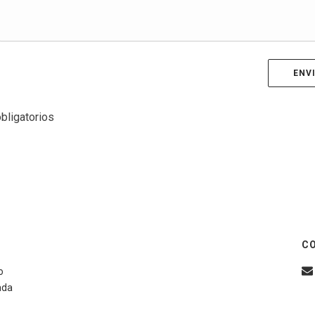
bligatorios
C
o
ada