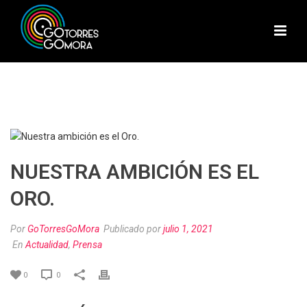
NUESTRA AMBICIÓN ES EL
ORO.
Por
GoTorresGoMora
Publicado por
julio 1, 2021
En
Actualidad
,
Prensa
0
0